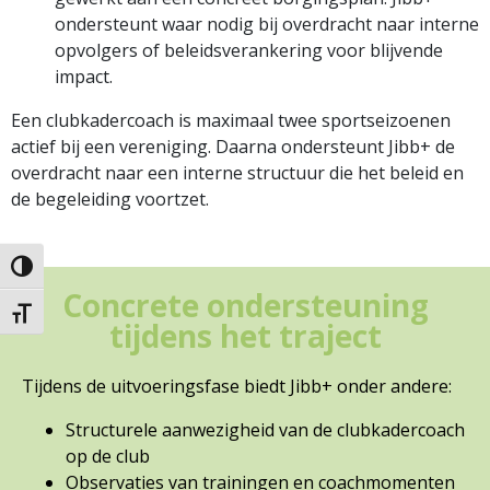
ondersteunt waar nodig bij overdracht naar interne
opvolgers of beleidsverankering voor blijvende
impact.
Een clubkadercoach is maximaal twee sportseizoenen
actief bij een vereniging. Daarna ondersteunt Jibb+ de
overdracht naar een interne structuur die het beleid en
de begeleiding voortzet.
Keuze voor hoog contrast
Concrete ondersteuning
Kies grootte van het lettertype
tijdens het traject
Tijdens de uitvoeringsfase biedt Jibb+ onder andere:
Structurele aanwezigheid van de clubkadercoach
op de club
Observaties van trainingen en coachmomenten