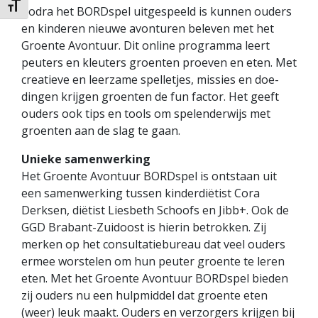
Kies grootte van het lettertype
Zodra het BORDspel uitgespeeld is kunnen ouders
en kinderen nieuwe avonturen beleven met het
Groente Avontuur. Dit online programma leert
peuters en kleuters groenten proeven en eten. Met
creatieve en leerzame spelletjes, missies en doe-
dingen krijgen groenten de fun factor. Het geeft
ouders ook tips en tools om spelenderwijs met
groenten aan de slag te gaan.
Unieke samenwerking
Het Groente Avontuur BORDspel is ontstaan uit
een samenwerking tussen kinderdiëtist Cora
Derksen, diëtist Liesbeth Schoofs en Jibb+. Ook de
GGD Brabant-Zuidoost is hierin betrokken. Zij
merken op het consultatiebureau dat veel ouders
ermee worstelen om hun peuter groente te leren
eten. Met het Groente Avontuur BORDspel bieden
zij ouders nu een hulpmiddel dat groente eten
(weer) leuk maakt. Ouders en verzorgers krijgen bij