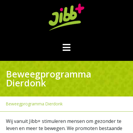
Beweegprogramma
Dierdonk
Beweegprogramma Dierdonk
Wij vanuit Jibb+ stimuleren mensen om gezonder te
leven en meer te bewegen. We promoten bestaande