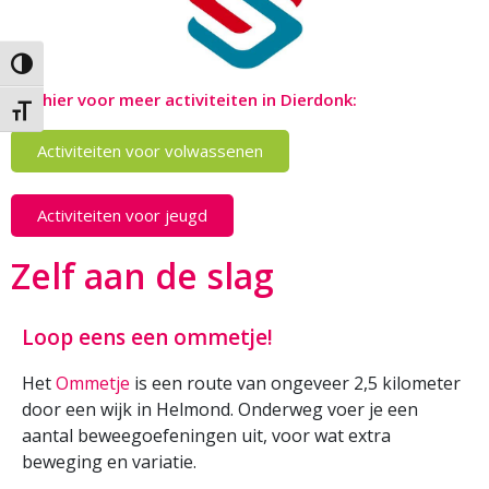
Keuze voor hoog contrast
Kijk hier voor meer activiteiten in Dierdonk:
Kies grootte van het lettertype
Activiteiten voor volwassenen
Activiteiten voor jeugd
Zelf aan de slag
Loop eens een ommetje!
Het
Ommetje
is een route van ongeveer 2,5 kilometer
door een wijk in Helmond. Onderweg voer je een
aantal beweegoefeningen uit, voor wat extra
beweging en variatie.