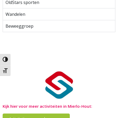
OldStars sporten
Wandelen
Beweeggroep
Keuze voor hoog contrast
Kies grootte van het lettertype
Kijk hier voor meer activiteiten in Mierlo-Hout: