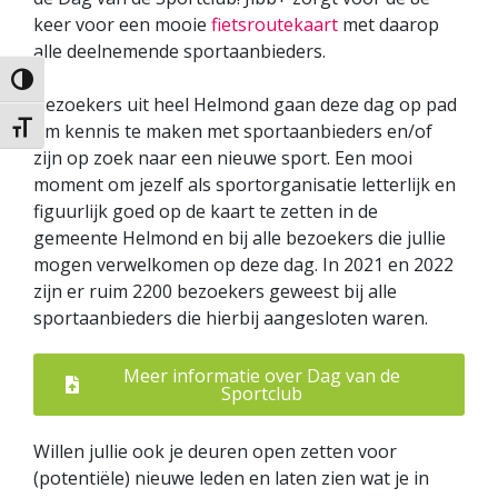
keer voor een mooie
fietsroutekaart
met daarop
alle deelnemende sportaanbieders.
Keuze voor hoog contrast
Bezoekers uit heel Helmond gaan deze dag op pad
om kennis te maken met sportaanbieders en/of
Kies grootte van het lettertype
zijn op zoek naar een nieuwe sport. Een mooi
moment om jezelf als sportorganisatie letterlijk en
figuurlijk goed op de kaart te zetten in de
gemeente Helmond en bij alle bezoekers die jullie
mogen verwelkomen op deze dag. In 2021 en 2022
zijn er ruim 2200 bezoekers geweest bij alle
sportaanbieders die hierbij aangesloten waren.
Meer informatie over Dag van de
Sportclub
Willen jullie ook je deuren open zetten voor
(potentiële) nieuwe leden en laten zien wat je in