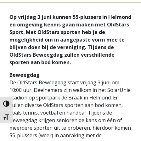
Op vrijdag 3 juni kunnen 55-plussers in Helmond
en omgeving kennis gaan maken met OldStars
Sport. Met OldStars sporten heb je de
mogelijkheid om in aangepaste vorm mee te
blijven doen bij de vereniging. Tijdens de
OldStars Beweegdag zullen verschillende
sporten aan bod komen.
Beweegdag
De OldStars Beweegdag start vrijdag 3 juni om
10:00 uur. Deelnemers zijn welkom in het SolarUnie
Stadion op sportpark de Braak in Helmond. Er
zullen diverse OldStars sporten aan bod komen,
Keuze voor hoog contrast
zoals tennis, voetbal en handbal. Tijdens de
Kies grootte van het lettertype
Beweegdag krijgen senioren de kans om één of
meerdere sporten uit te proberen, hierdoor komen
55-plussers (weer) in aanraking met de