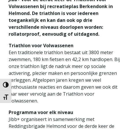
Volwassenen bij recreatieplas Berkendonk in
Helmond. De triathlon is voor iedereen
toegankelijk en kan dan ook op drie
verschillende niveaus doorlopen worden:
rollatorproof, eenvoudig of uitdagend.
Triathlon voor Volwassenen
Een traditionele triathlon bestaat uit 3800 meter
zwemmen, 180 km fietsen en 42,2 km hardlopen. Bij
onze triathlon ligt de nadruk meer op sociale
activering, plezier maken en persoonlijke grenzen
verleggen. Afgelopen jaren kregen we veel
Keuze voor hoog contrast
enthousiaste reacties en daarom geven we ook dit
jaar weer vervolg aan de Triathlon voor
Kies grootte van het lettertype
Volwassenen.
Programma voor elk niveau
Jibb+ organiseert in samenwerking met
Reddingsbrigade Helmond voor de derde keer de