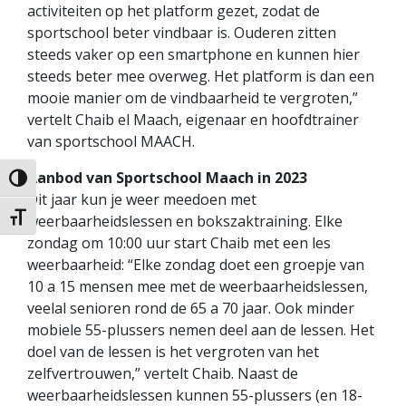
activiteiten op het platform gezet, zodat de
sportschool beter vindbaar is. Ouderen zitten
steeds vaker op een smartphone en kunnen hier
steeds beter mee overweg. Het platform is dan een
mooie manier om de vindbaarheid te vergroten,”
vertelt Chaib el Maach, eigenaar en hoofdtrainer
van sportschool MAACH.
Aanbod van Sportschool Maach in 2023
Keuze voor hoog contrast
Dit jaar kun je weer meedoen met
weerbaarheidslessen en bokszaktraining. Elke
Kies grootte van het lettertype
zondag om 10:00 uur start Chaib met een les
weerbaarheid: “Elke zondag doet een groepje van
10 a 15 mensen mee met de weerbaarheidslessen,
veelal senioren rond de 65 a 70 jaar. Ook minder
mobiele 55-plussers nemen deel aan de lessen. Het
doel van de lessen is het vergroten van het
zelfvertrouwen,” vertelt Chaib. Naast de
weerbaarheidslessen kunnen 55-plussers (en 18-