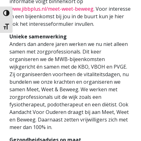
informatie volgt binnenkort op
www.jibbplus.nl/meet-weet-beweeg
. Voor interesse
Keuze voor hoog contrast
in een bijeenkomst bij jou in de buurt kun je hier
ook het interesseformulier invullen.
Kies grootte van het lettertype
Unieke samenwerking
Anders dan andere jaren werken we nu niet alleen
samen met zorgprofessionals. Dit keer
organiseren we de MWB-bijeenkomsten
wijkgericht én samen met de KBO, VBOH en PVGE.
Zij organiseerden voorheen de vitaliteitsdagen, nu
bundelen we onze krachten en organiseren we
samen Meet, Weet & Beweeg. We werken met
zorgprofessionals uit de wijk zoals een
fysiotherapeut, podotherapeut en een diëtist. Ook
Aandacht Voor Ouderen draagt bij aan Meet, Weet
en Beweeg. Daarnaast zetten vrijwilligers zich met
meer dan 100% in.
Gezondheidsadvies op maat