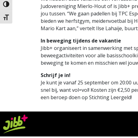
Judovereniging Mierlo-Hout of is Jibb+ pret
Keuze voor hoog contrast
jou tussen. “We gaan padellen bij TPC Es
Kies grootte van het lettertype
bieden we herfstgym, meidenvoetbal bij 
Mario Kart aan,” vertelt Ilse Lahaije, buur
In beweging tijdens de vakantie
Jibb+ organiseert in samenwerking met sp
beweegactiviteiten voor alle basisschoolki
beweging te komen en misschien wel jouw
Schrijf je in!
Je kunt je vanaf 25 september om 20:00 uu
snel bij, want vol=vol! Kosten zijn €2,50 pe
een beroep doen op Stichting Leergeld!