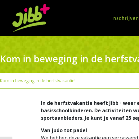
Inschrijve
Kom in beweging in de herfstv
Kom in beweging in de herfstvakantie!
In de herfstvakantie heeft Jibb+ weer 
basisschoolkinderen. De activiteiten
sportaanbieders. Je kunt je vanaf 25 s
Van judo tot padel
We hebben deze vakantie een verrassend aa