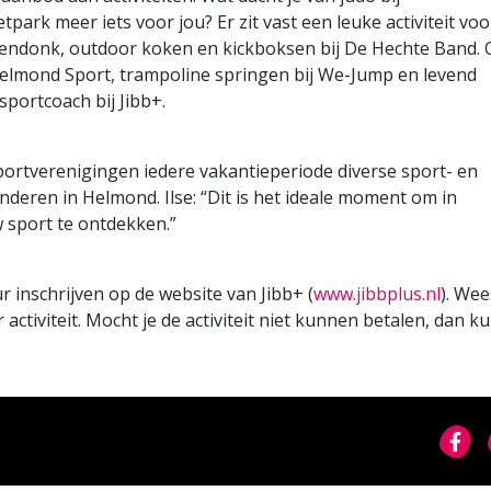
park meer iets voor jou? Er zit vast een leuke activiteit voo
pendonk, outdoor koken en kickboksen bij De Hechte Band.
Helmond Sport, trampoline springen bij We-Jump en levend
tsportcoach bij Jibb+.
ortverenigingen iedere vakantieperiode diverse sport- en
nderen in Helmond. Ilse: “Dit is het ideale moment om in
 sport te ontdekken.”
r inschrijven op de website van Jibb+ (
www.jibbplus.nl
). Wee
r activiteit. Mocht je de activiteit niet kunnen betalen, dan ku