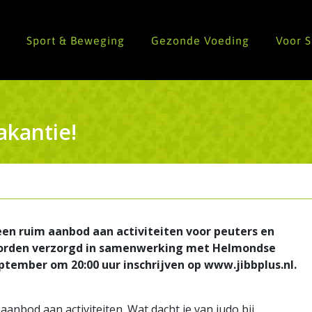
n
Sport & Beweging
Gezonde Voeding
Voor 
akantie!
een ruim aanbod aan activiteiten voor peuters en
 worden verzorgd in samenwerking met Helmondse
eptember om 20:00 uur inschrijven op www.jibbplus.nl.
nbod aan activiteiten. Wat dacht je van judo bij