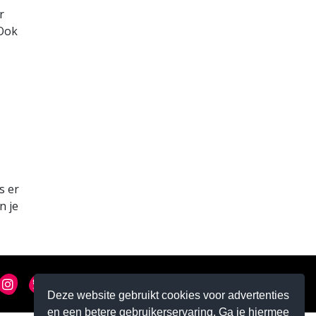
r
 Ook
s er
n je
Privacybeleid
Deze website gebruikt cookies voor advertenties
en een betere gebruikerservaring. Ga je hiermee