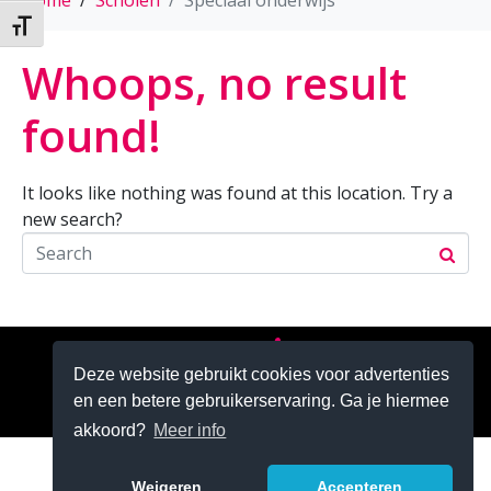
Home
Scholen
Speciaal onderwijs
Kies grootte van het lettertype
Whoops, no result
found!
It looks like nothing was found at this location. Try a
new search?
Zoeken
Deze website gebruikt cookies voor advertenties
en een betere gebruikerservaring. Ga je hiermee
akkoord?
Meer info
Weigeren
Accepteren