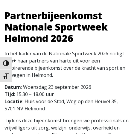
Partnerbijeenkomst
Nationale Sportweek
Helmond 2026
In het kader van de
Nationale Sportweek 2026
nodigt
Jibb+ haar partners van
harte uit voor een
Keuze voor hoog contrast
inspirerende bijeenkomst over de kracht van sport en
bewegen in Helmond.
Kies grootte van het lettertype
Datum
:
Woensdag 23 september 2026
Tijd
:
15.30 – 18.00 uur
Locatie
:
Huis voor de Stad, Weg op den Heuvel 35,
5701 NV Helmond
Tijdens deze bijeenkomst brengen we professionals en
vrijwilligers uit zorg, welzijn, onderwijs, overheid en