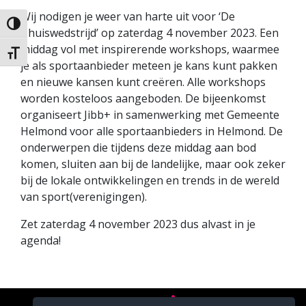
Wij nodigen je weer van harte uit voor ‘De
Keuze voor hoog contrast
Thuiswedstrijd’ op zaterdag 4 november 2023. Een
middag vol met inspirerende workshops, waarmee
Kies grootte van het lettertype
je als sportaanbieder meteen je kans kunt pakken
en nieuwe kansen kunt creëren. Alle workshops
worden kosteloos aangeboden. De bijeenkomst
organiseert Jibb+ in samenwerking met Gemeente
Helmond voor alle sportaanbieders in Helmond. De
onderwerpen die tijdens deze middag aan bod
komen, sluiten aan bij de landelijke, maar ook zeker
bij de lokale ontwikkelingen en trends in de wereld
van sport(verenigingen).
Zet zaterdag 4 november 2023 dus alvast in je
agenda!