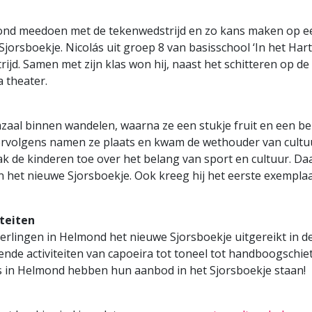
ond meedoen met de tekenwedstrijd en zo kans maken op e
jorsboekje. Nicolás uit groep 8 van basisschool ‘In het Har
ijd. Samen met zijn klas won hij, naast het schitteren op de
 theater.
aal binnen wandelen, waarna ze een stukje fruit en een b
Vervolgens namen ze plaats en kwam de wethouder van cultu
ak de kinderen toe over het belang van sport en cultuur. Da
n het nieuwe Sjorsboekje. Ook kreeg hij het eerste exempla
iteiten
erlingen in Helmond het nieuwe Sjorsboekje uitgereikt in d
lende activiteiten van capoeira tot toneel tot handboogschie
rs in Helmond hebben hun aanbod in het Sjorsboekje staan!