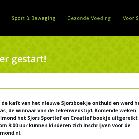
n
Sport & Beweging
Gezonde Voeding
Voor 
er gestart!
e kaft van het nieuwe Sjorsboekje onthuld en werd h
lás, de winnaar van de tekenwedstijd. Komende weken
elmond het Sjors Sportief en Creatief boekje uitgereikt 
m 9:00 uur kunnen kinderen zich inschrijven voor de
lmond.nl.