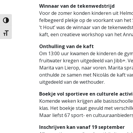
Winnaar van de tekenwedstrijd
Voor de zomer konden kinderen uit Helm
felbegeerd plekje op de voorkant van het S
Keuze voor hoog contrast
’t Hout’ was de winnaar van de tekenwedstr
kaft, een creatieve workshop van het Anna
Kies grootte van het lettertype
Onthulling van de kaft
Om 13:00 uur kwamen de kinderen de gymz
fruitwater kregen uitgedeeld van Jibb+. 
Marita van Lierop, naar voren. Marita spr
onthulde ze samen met Nicolás de kaft va
uitgedeeld van de wethouder.
Boekje vol sportieve en culturele activ
Komende weken krijgen alle basisschoolle
klas. Het boekje staat gevuld met verschil
Maar liefst 67 sport- en cultuuraanbiede
Inschrijven kan vanaf 19 september