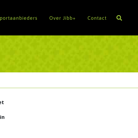
Sportaanbieders
Over Jibb+
Contact
et
in