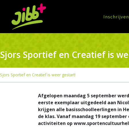
Inschrijve
Sjors Sportief en Creatief is we
Sjors Sportief en Creatief is weer gestart!
Afgelopen maandag 5 september werd d
eerste exemplaar uitgedeeld aan Nico
krijgen alle basisschoolleerlingen in H
de klas. Vanaf maandag 19 september o
activiteiten op www.sportencultuurhe