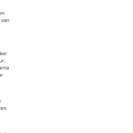
en
t van
eker
ur,
arna
ar
e
ten.