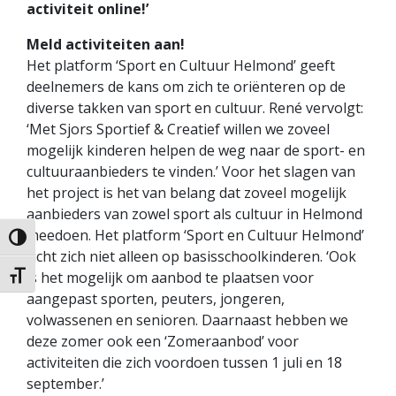
activiteit online!’
Meld activiteiten aan!
Het platform ‘Sport en Cultuur Helmond’ geeft
deelnemers de kans om zich te oriënteren op de
diverse takken van sport en cultuur. René vervolgt:
‘Met Sjors Sportief & Creatief willen we zoveel
mogelijk kinderen helpen de weg naar de sport- en
cultuuraanbieders te vinden.’ Voor het slagen van
het project is het van belang dat zoveel mogelijk
aanbieders van zowel sport als cultuur in Helmond
meedoen. Het platform ‘Sport en Cultuur Helmond’
Keuze voor hoog contrast
richt zich niet alleen op basisschoolkinderen. ‘Ook
is het mogelijk om aanbod te plaatsen voor
Kies grootte van het lettertype
aangepast sporten, peuters, jongeren,
volwassenen en senioren. Daarnaast hebben we
deze zomer ook een ‘Zomeraanbod’ voor
activiteiten die zich voordoen tussen 1 juli en 18
september.’