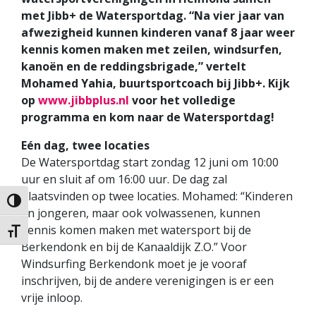
met Jibb+ de Watersportdag. “Na vier jaar van
afwezigheid kunnen kinderen vanaf 8 jaar weer
kennis komen maken met zeilen, windsurfen,
kanoën en de reddingsbrigade,” vertelt
Mohamed Yahia, buurtsportcoach bij Jibb+. Kijk
op
www.jibbplus.nl
voor het volledige
programma en kom naar de Watersportdag!
Eén dag, twee locaties
De Watersportdag start zondag 12 juni om 10:00
uur en sluit af om 16:00 uur. De dag zal
plaatsvinden op twee locaties. Mohamed: “Kinderen
Keuze voor hoog contrast
en jongeren, maar ook volwassenen, kunnen
kennis komen maken met watersport bij de
Kies grootte van het lettertype
Berkendonk en bij de Kanaaldijk Z.O.” Voor
Windsurfing Berkendonk moet je je vooraf
inschrijven, bij de andere verenigingen is er een
vrije inloop.