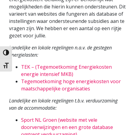
mogelijkheden die hierin kunnen ondersteunen. Dit
varieert van websites die fungeren als database of
instellingen waar ondersteunende subsidies aan te
vragen zijn. We hebben er een aantal op een rijtje
gezet voor jullie.
Landelijke en lokale regelingen n.a.v. de gestegen
Keuze voor hoog contrast
energielasten:
TEK – (Tegemoetkoming Energiekosten
Kies grootte van het lettertype
energie intensief MKB)
Tegemoetkoming hoge energiekosten voor
maatschappelijke organisaties
Landelijke en lokale regelingen t.b.v. verduurzaming
van de accommodatie:
Sport NL Groen (website met vele
doorverwijzingen en een grote database
omtrent verduurzaming)