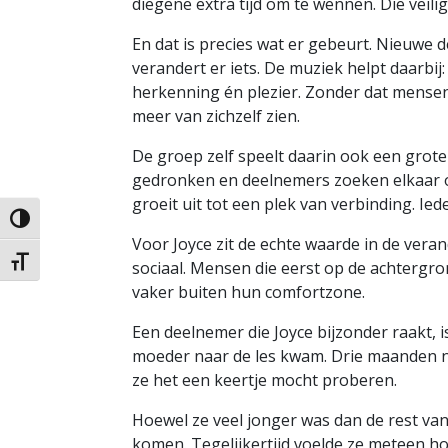
diegene extra tijd om te wennen. Die veil
En dat is precies wat er gebeurt. Nieuwe 
verandert er iets. De muziek helpt daarb
herkenning én plezier. Zonder dat mense
meer van zichzelf zien.
De groep zelf speelt daarin ook een grote 
gedronken en deelnemers zoeken elkaar o
groeit uit tot een plek van verbinding. Ieder
Keuze voor hoog contrast
Voor Joyce zit de echte waarde in de veran
Kies grootte van het lettertype
sociaal. Mensen die eerst op de achtergro
vaker buiten hun comfortzone.
Een deelnemer die Joyce bijzonder raakt, 
moeder naar de les kwam. Drie maanden na 
ze het een keertje mocht proberen.
Hoewel ze veel jonger was dan de rest van
komen. Tegelijkertijd voelde ze meteen ho