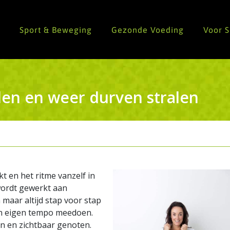
n
Sport & Beweging
Gezonde Voeding
Voor 
en en weer durven stralen
t en het ritme vanzelf in
r wordt gewerkt aan
maar altijd stap voor stap
n eigen tempo meedoen.
n en zichtbaar genoten.