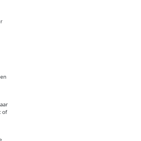
or
 en
haar
: of
e