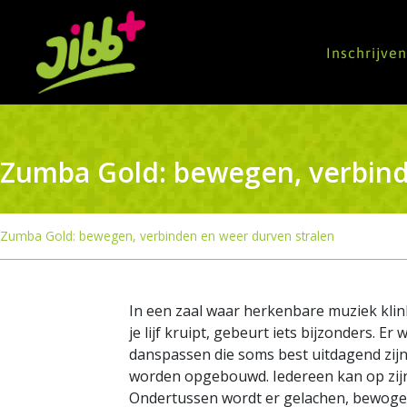
Inschrijve
Zumba Gold: bewegen, verbind
Zumba Gold: bewegen, verbinden en weer durven stralen
In een zaal waar herkenbare muziek klink
je lijf kruipt, gebeurt iets bijzonders. E
danspassen die soms best uitdagend zijn 
worden opgebouwd. Iedereen kan op zij
Ondertussen wordt er gelachen, bewoge