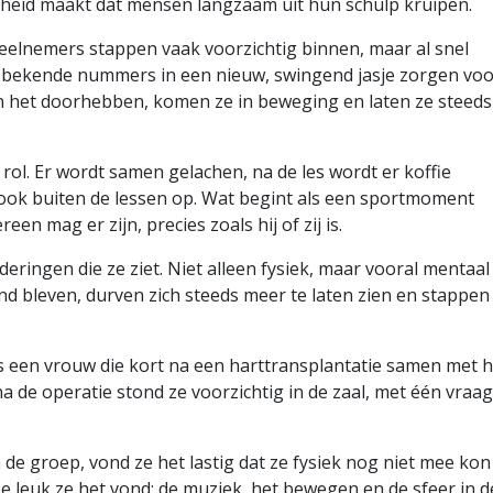
igheid maakt dat mensen langzaam uit hun schulp kruipen.
deelnemers stappen vaak voorzichtig binnen, maar al snel
ij: bekende nummers in een nieuw, swingend jasje zorgen vo
n het doorhebben, komen ze in beweging en laten ze steeds
rol. Er wordt samen gelachen, na de les wordt er koffie
ok buiten de lessen op. Wat begint als een sportmoment
een mag er zijn, precies zoals hij of zij is.
deringen die ze ziet. Niet alleen fysiek, maar vooral mentaal
nd bleven, durven zich steeds meer te laten zien en stappen
is een vrouw die kort na een harttransplantatie samen met 
de operatie stond ze voorzichtig in de zaal, met één vraag
 de groep, vond ze het lastig dat ze fysiek nog niet mee kon
e leuk ze het vond: de muziek, het bewegen en de sfeer in d