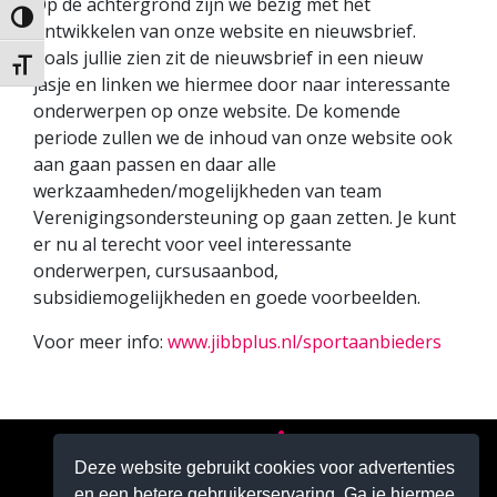
Op de achtergrond zijn we bezig met het
Keuze voor hoog contrast
ontwikkelen van onze website en nieuwsbrief.
Zoals jullie zien zit de nieuwsbrief in een nieuw
Kies grootte van het lettertype
jasje en linken we hiermee door naar interessante
onderwerpen op onze website. De komende
periode zullen we de inhoud van onze website ook
aan gaan passen en daar alle
werkzaamheden/mogelijkheden van team
Verenigingsondersteuning op gaan zetten. Je kunt
er nu al terecht voor veel interessante
onderwerpen, cursusaanbod,
subsidiemogelijkheden en goede voorbeelden.
Voor meer info:
www.jibbplus.nl/sportaanbieders
Deze website gebruikt cookies voor advertenties
en een betere gebruikerservaring. Ga je hiermee