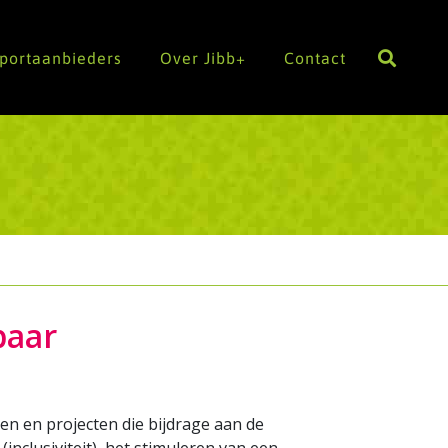
Sportaanbieders
Over Jibb+
Contact
baar
en en projecten die bijdrage aan de