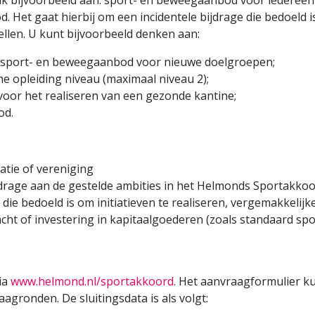
k bijvoorbeeld aan: sport- en beweegaanbod voor iedereen (i
d. Het gaat hierbij om een incidentele bijdrage die bedoeld is
ellen. U kunt bijvoorbeeld denken aan:
n sport- en beweegaanbod voor nieuwe doelgroepen;
e opleiding niveau (maximaal niveau 2);
oor het realiseren van een gezonde kantine;
od.
tie of vereniging
 bijdrage aan de gestelde ambities in het Helmonds Sportakko
die bedoeld is om initiatieven te realiseren, vergemakkelijken
cht of investering in kapitaalgoederen (zoals standaard spo
ia
www.helmond.nl/sportakkoord
. Het aanvraagformulier k
raagronden. De sluitingsdata is als volgt: