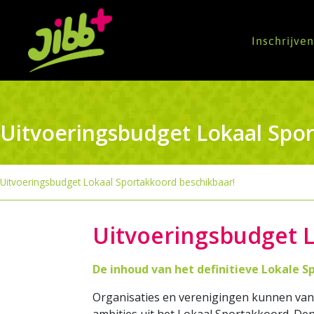
Inschrijve
Uitvoeringsbudget Lokaal Spor
Uitvoeringsbudget Lokaal Sportakkoord beschikbaar!
Uitvoeringsbudget 
De inhoud van het definitieve Lokale S
Organisaties en verenigingen kunnen vanaf