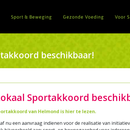
n
Sport & Beweging
Gezonde Voeding
Voor 
takkoord beschikbaar!
Lokaal Sportakkoord beschik
portakkoord van Helmond is hier te lezen.
 nu een aanvraag indienen voor de realisatie van initiatiev