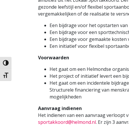
ambities uit het Lokaal Sportakkoord. Den
gezonde leefstijl en/of flexibel sportaanbo
vergemakkelijken of de realisatie te versn
Een bijdrage voor het opstarten va
Een bijdrage voor een sporttechnisch
Een bijdrage voor gemaakte kosten v
Een initiatief voor flexibel sportaanb
Voorwaarden
Keuze voor hoog contrast
Het gaat om een Helmondse organisa
Het project of initiatief levert een
Kies grootte van het lettertype
Het gaat om een incidentele bijdrage 
Structurele financiering van menskra
mogelijkheden
Aanvraag indienen
Het indienen van een aanvraag verloopt v
sportakkoord@helmond.nl
. Er zijn 3 aanv