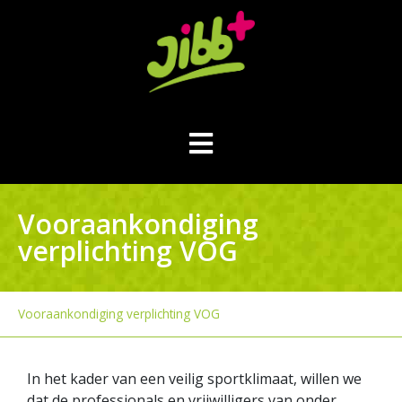
Vooraankondiging
verplichting VOG
Vooraankondiging verplichting VOG
In het kader van een veilig sportklimaat, willen we
dat de professionals en vrijwilligers van onder