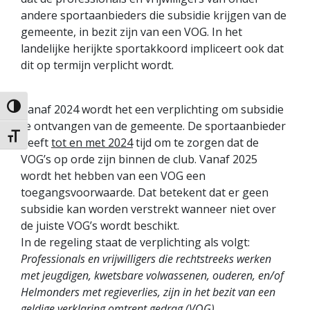
andere sportaanbieders die subsidie krijgen van de
gemeente, in bezit zijn van een VOG. In het
landelijke herijkte sportakkoord impliceert ook dat
dit op termijn verplicht wordt.
Vanaf 2024 wordt het een verplichting om subsidie
Keuze voor hoog contrast
te ontvangen van de gemeente. De sportaanbieder
Kies grootte van het lettertype
heeft
tot en met 2024
tijd om te zorgen dat de
VOG’s op orde zijn binnen de club. Vanaf 2025
wordt het hebben van een VOG een
toegangsvoorwaarde. Dat betekent dat er geen
subsidie kan worden verstrekt wanneer niet over
de juiste VOG’s wordt beschikt.
In de regeling staat de verplichting als volgt:
Professionals en vrijwilligers die rechtstreeks werken
met jeugdigen, kwetsbare volwassenen, ouderen, en/of
Helmonders met regieverlies, zijn in het bezit van een
geldige verklaring omtrent gedrag (VOG).