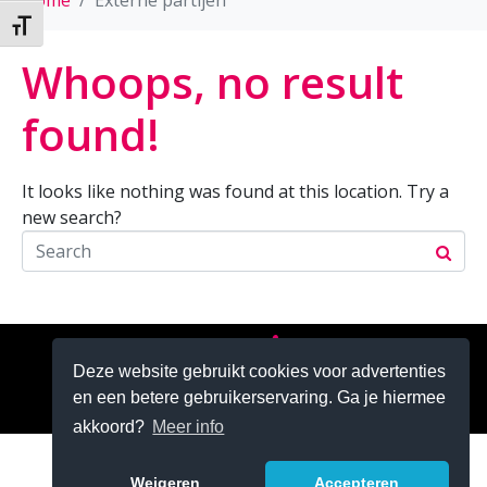
Home
Externe partijen
Kies grootte van het lettertype
Whoops, no result
found!
It looks like nothing was found at this location. Try a
new search?
Zoeken
Deze website gebruikt cookies voor advertenties
en een betere gebruikerservaring. Ga je hiermee
akkoord?
Meer info
Weigeren
Accepteren