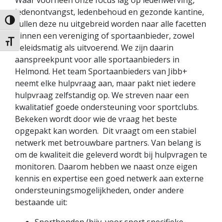
Waar voorheen onze focus lag op ledenwerving,
ledenontvangst, ledenbehoud en gezonde kantine,
Keuze voor hoog contrast
zullen deze nu uitgebreid worden naar alle facetten
binnen een vereniging of sportaanbieder, zowel
Kies grootte van het lettertype
beleidsmatig als uitvoerend. We zijn daarin
aanspreekpunt voor alle sportaanbieders in
Helmond. Het team Sportaanbieders van Jibb+
neemt elke hulpvraag aan, maar pakt niet iedere
hulpvraag zelfstandig op. We streven naar een
kwalitatief goede ondersteuning voor sportclubs.
Bekeken wordt door wie de vraag het beste
opgepakt kan worden. Dit vraagt om een stabiel
netwerk met betrouwbare partners. Van belang is
om de kwaliteit die geleverd wordt bij hulpvragen te
monitoren. Daarom hebben we naast onze eigen
kennis en expertise een goed netwerk aan externe
ondersteuningsmogelijkheden, onder andere
bestaande uit: