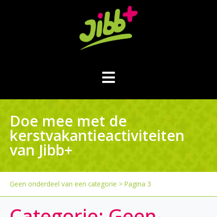
Doe mee met de
kerstvakantieactiviteiten
van Jibb+
Geen onderdeel van een categorie
>
Pagina 3
Categorie:
Geen