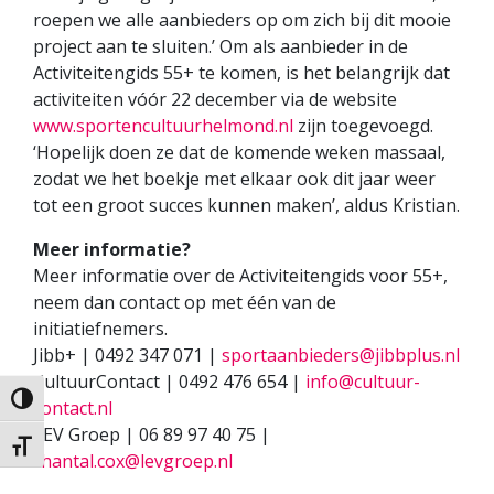
roepen we alle aanbieders op om zich bij dit mooie
project aan te sluiten.’ Om als aanbieder in de
Activiteitengids 55+ te komen, is het belangrijk dat
activiteiten vóór 22 december via de website
www.sportencultuurhelmond.nl
zijn toegevoegd.
‘Hopelijk doen ze dat de komende weken massaal,
zodat we het boekje met elkaar ook dit jaar weer
tot een groot succes kunnen maken’, aldus Kristian.
Meer informatie?
Meer informatie over de Activiteitengids voor 55+,
neem dan contact op met één van de
initiatiefnemers.
Jibb+ | 0492 347 071 |
sportaanbieders@jibbplus.nl
CultuurContact | 0492 476 654 |
info@cultuur-
Keuze voor hoog contrast
contact.nl
LEV Groep | 06 89 97 40 75 |
Kies grootte van het lettertype
chantal.cox@levgroep.nl