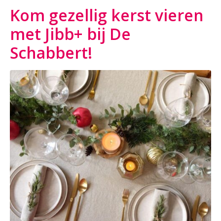
Kom gezellig kerst vieren
met Jibb+ bij De
Schabbert!