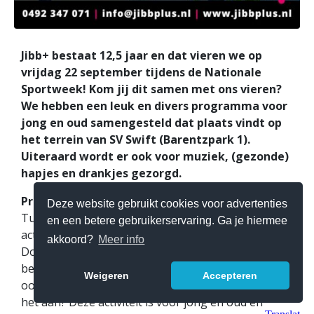
Jibb+ bestaat 12,5 jaar en dat vieren we op
vrijdag 22 september tijdens de Nationale
Sportweek! Kom jij dit samen met ons vieren?
We hebben een leuk en divers programma voor
jong en oud samengesteld dat plaats vindt op
het terrein van SV Swift (Barentzpark 1).
Uiteraard wordt er ook voor muziek, (gezonde)
hapjes en drankjes gezorgd.
Programma voor jong en oud
Deze website gebruikt cookies voor advertenties
Tussen 14:00 en 17:00 uur vinden verschillende
en een betere gebruikerservaring. Ga je hiermee
activiteiten plaats. Doe mee met Expeditie Jibb+!
akkoord?
Meer info
Doorloop de uitdagende spellen, zoals de
befaamde eetproef uit Expeditie Robinson. Breng
Weigeren
Accepteren
ook je (klein)kinderen mee en daag ze uit. Durf jij
het aan? Deze activiteit is voor jong en oud en